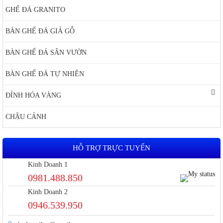
GHẾ ĐÁ GRANITO
BÀN GHẾ ĐÁ GIẢ GỖ
BÀN GHẾ ĐÁ SÂN VƯỜN
BÀN GHẾ ĐÁ TỰ NHIÊN
ĐỈNH HÓA VÀNG
CHẬU CẢNH
HỖ TRỢ TRỰC TUYẾN
Kinh Doanh 1
0981.488.850
Kinh Doanh 2
0946.539.950