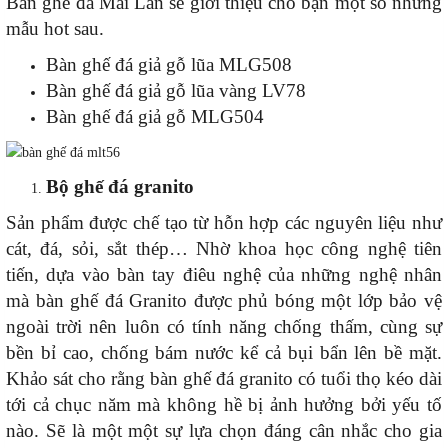
Bàn ghế đá Mai Lan sẽ giới thiệu cho bạn một số những
mẫu hot sau.
Bàn ghế đá giả gỗ lũa MLG508
Bàn ghế đá giả gỗ lũa vàng LV78
Bàn ghế đá giả gỗ MLG504
Bộ
ghế đá
granito
Sản phẩm được chế tạo từ hỗn hợp các nguyên liệu như
cát, đá, sỏi, sắt thép… Nhờ khoa học công nghệ tiên
tiến, dựa vào bàn tay điêu nghệ của những nghệ nhân
mà bàn ghế đá Granito được phủ bóng một lớp bảo vệ
ngoài trời nên luôn có tính năng chống thấm, cùng sự
bền bỉ cao, chống bám nước kể cả bụi bẩn lên bề mặt.
Khảo sát cho rằng bàn ghế đá granito có tuổi thọ kéo dài
tới cả chục năm mà không hề bị ảnh hưởng bởi yếu tố
nào. Sẽ là một một sự lựa chọn đáng cân nhắc cho gia