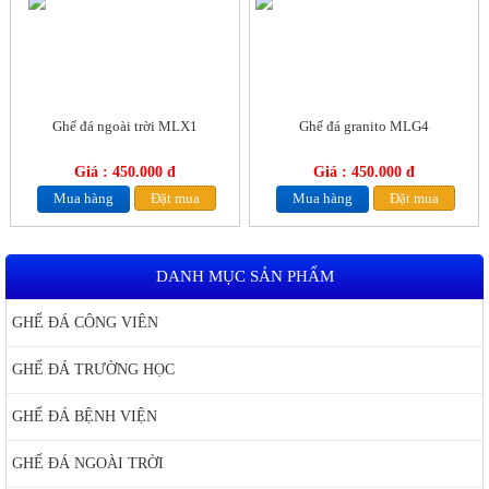
Ghế đá ngoài trời MLX1
Ghế đá granito MLG4
Giá : 450.000 đ
Giá : 450.000 đ
Mua hàng
Đặt mua
Mua hàng
Đặt mua
DANH MỤC SẢN PHẨM
GHẾ ĐÁ CÔNG VIÊN
GHẾ ĐÁ TRƯỜNG HỌC
GHẾ ĐÁ BỆNH VIỆN
GHẾ ĐÁ NGOÀI TRỜI