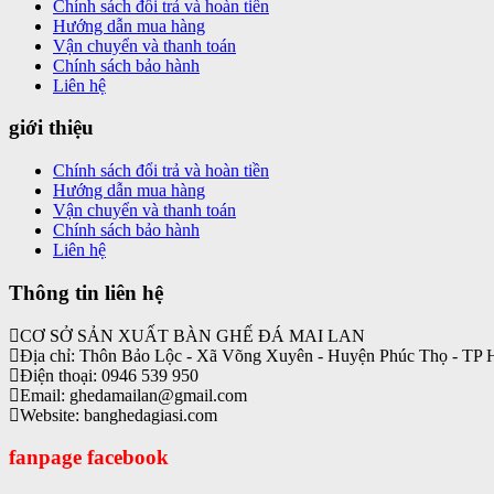
Chính sách đổi trả và hoàn tiền
Hướng dẫn mua hàng
Vận chuyển và thanh toán
Chính sách bảo hành
Liên hệ
giới thiệu
Chính sách đổi trả và hoàn tiền
Hướng dẫn mua hàng
Vận chuyển và thanh toán
Chính sách bảo hành
Liên hệ
Thông tin liên hệ
CƠ SỞ SẢN XUẤT BÀN GHẾ ĐÁ MAI LAN
Địa chỉ: Thôn Bảo Lộc - Xã Võng Xuyên - Huyện Phúc Thọ - TP 
Điện thoại: 0946 539 950
Email: ghedamailan@gmail.com
Website: banghedagiasi.com
fanpage facebook