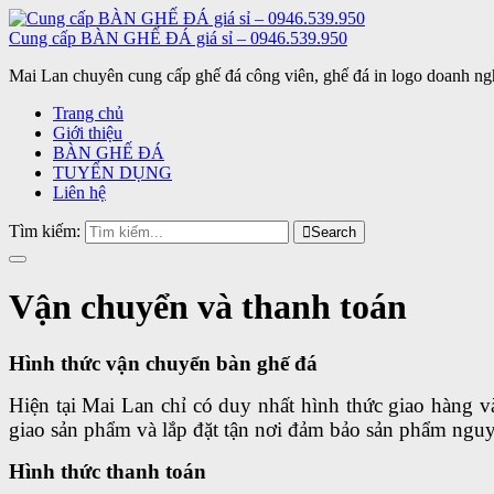
Cung cấp BÀN GHẾ ĐÁ giá sỉ – 0946.539.950
Mai Lan chuyên cung cấp ghế đá công viên, ghế đá in logo doanh ngh
Trang chủ
Giới thiệu
BÀN GHẾ ĐÁ
TUYỂN DỤNG
Liên hệ
Tìm kiếm:
Search
Toggle
navigation
Vận chuyển và thanh toán
Hình thức vận chuyển bàn ghế đá
Hiện tại Mai Lan chỉ có duy nhất hình thức giao hàng v
giao sản phẩm và lắp đặt tận nơi đảm bảo sản phẩm ngu
Hình thức thanh toán