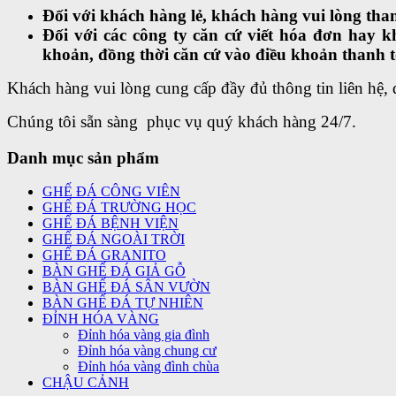
Đối với khách hàng lẻ, khách hàng vui lòng tha
Đối với các công ty căn cứ viết hóa đơn hay 
khoản, đồng thời căn cứ vào điều khoản thanh t
Khách hàng vui lòng cung cấp đầy đủ thông tin liên hệ, 
Chúng tôi sẵn sàng phục vụ quý khách hàng 24/7.
Danh mục sản phẩm
GHẾ ĐÁ CÔNG VIÊN
GHẾ ĐÁ TRƯỜNG HỌC
GHẾ ĐÁ BỆNH VIỆN
GHẾ ĐÁ NGOÀI TRỜI
GHẾ ĐÁ GRANITO
BÀN GHẾ ĐÁ GIẢ GỖ
BÀN GHẾ ĐÁ SÂN VƯỜN
BÀN GHẾ ĐÁ TỰ NHIÊN
ĐỈNH HÓA VÀNG
Đỉnh hóa vàng gia đình
Đỉnh hóa vàng chung cư
Đỉnh hóa vàng đình chùa
CHẬU CẢNH