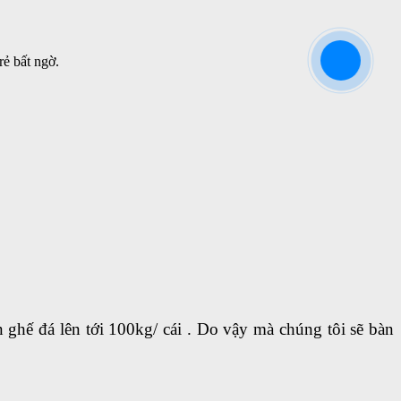
rẻ bất ngờ.
 ghế đá lên tới 100kg/ cái . Do vậy mà chúng tôi sẽ bàn