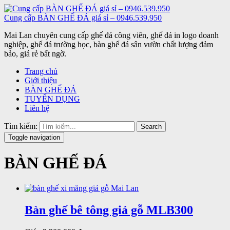
Cung cấp BÀN GHẾ ĐÁ giá sỉ – 0946.539.950
Mai Lan chuyên cung cấp ghế đá công viên, ghế đá in logo doanh
nghiệp, ghế đá trường học, bàn ghế đá sân vườn chất lượng đảm
bảo, giá rẻ bất ngờ.
Trang chủ
Giới thiệu
BÀN GHẾ ĐÁ
TUYỂN DỤNG
Liên hệ
Tìm kiếm:
Search
Toggle navigation
BÀN GHẾ ĐÁ
Bàn ghế bê tông giả gỗ MLB300