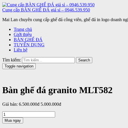
Cung cấp BÀN GHẾ ĐÁ giá sỉ – 0946.539.950
Mai Lan chuyên cung cấp ghế đá công viên, ghế đá in logo doanh ngh
Trang chủ
Giới thiệu
BÀN GHẾ ĐÁ
TUYỂN DỤNG
Liên hệ
Tìm kiếm:
Search
Toggle navigation
Bàn ghế đá granito MLT582
Giá bán:
6.500.000đ
5.000.000đ
Mua ngay