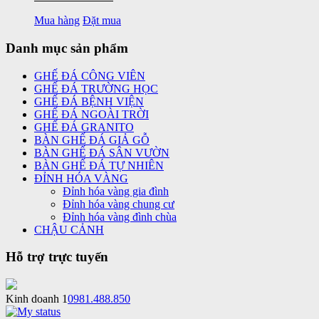
Mua hàng
Đặt mua
Danh mục sản phẩm
GHẾ ĐÁ CÔNG VIÊN
GHẾ ĐÁ TRƯỜNG HỌC
GHẾ ĐÁ BỆNH VIỆN
GHẾ ĐÁ NGOÀI TRỜI
GHẾ ĐÁ GRANITO
BÀN GHẾ ĐÁ GIẢ GỖ
BÀN GHẾ ĐÁ SÂN VƯỜN
BÀN GHẾ ĐÁ TỰ NHIÊN
ĐỈNH HÓA VÀNG
Đỉnh hóa vàng gia đình
Đỉnh hóa vàng chung cư
Đỉnh hóa vàng đình chùa
CHẬU CẢNH
Hỗ trợ trực tuyến
Kinh doanh 1
0981.488.850