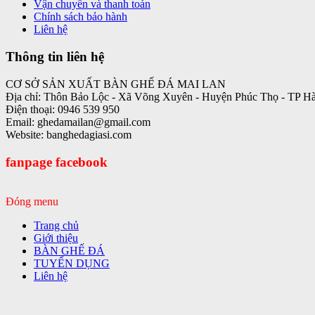
Vận chuyển và thanh toán
Chính sách bảo hành
Liên hệ
Thông tin liên hệ
CƠ SỞ SẢN XUẤT BÀN GHẾ ĐÁ MAI LAN
Địa chỉ: Thôn Bảo Lộc - Xã Võng Xuyên - Huyện Phúc Thọ - TP H
Điện thoại: 0946 539 950
Email: ghedamailan@gmail.com
Website: banghedagiasi.com
fanpage facebook
Đóng menu
Trang chủ
Giới thiệu
BÀN GHẾ ĐÁ
TUYỂN DỤNG
Liên hệ