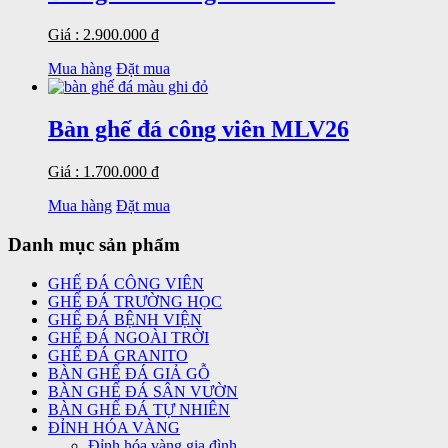
Giá : 2.900.000 đ
Mua hàng
Đặt mua
Bàn ghế đá công viên MLV26
Giá : 1.700.000 đ
Mua hàng
Đặt mua
Danh mục sản phẩm
GHẾ ĐÁ CÔNG VIÊN
GHẾ ĐÁ TRƯỜNG HỌC
GHẾ ĐÁ BỆNH VIỆN
GHẾ ĐÁ NGOÀI TRỜI
GHẾ ĐÁ GRANITO
BÀN GHẾ ĐÁ GIẢ GỖ
BÀN GHẾ ĐÁ SÂN VƯỜN
BÀN GHẾ ĐÁ TỰ NHIÊN
ĐỈNH HÓA VÀNG
Đỉnh hóa vàng gia đình