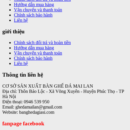
Hướng dẫn mua hàng
Vận chuyển và thanh toán
Chính sách bảo hành
Liên hệ
giới thiệu
Chính sách đổi trả và hoàn tiền
Hướng dẫn mua hàng
Vận chuyển và thanh toán
Chính sách bảo hành
Liên hệ
Thông tin liên hệ
CƠ SỞ SẢN XUẤT BÀN GHẾ ĐÁ MAI LAN
Địa chỉ: Thôn Bảo Lộc - Xã Võng Xuyên - Huyện Phúc Thọ - TP
Hà Nội
Điện thoại: 0946 539 950
Email: ghedamailan@gmail.com
Website: banghedagiasi.com
fanpage facebook