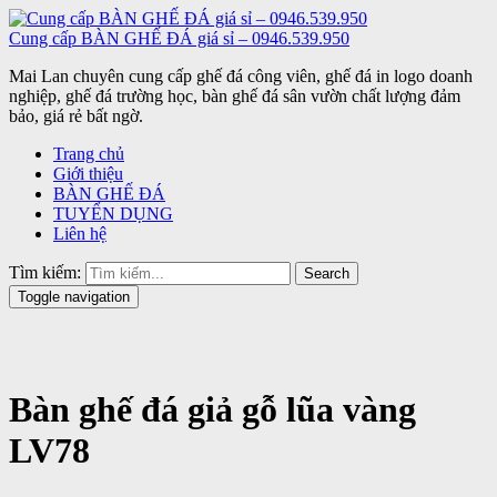
Cung cấp BÀN GHẾ ĐÁ giá sỉ – 0946.539.950
Mai Lan chuyên cung cấp ghế đá công viên, ghế đá in logo doanh
nghiệp, ghế đá trường học, bàn ghế đá sân vườn chất lượng đảm
bảo, giá rẻ bất ngờ.
Trang chủ
Giới thiệu
BÀN GHẾ ĐÁ
TUYỂN DỤNG
Liên hệ
Tìm kiếm:
Search
Toggle navigation
Bàn ghế đá giả gỗ lũa vàng
LV78