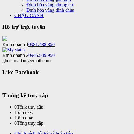
Đỉnh hóa vàng chung cư
Đỉnh hóa vàng đình chùa
CHẬU CẢNH
Hỗ trợ trực tuyến
Kinh doanh 1
0981.488.850
Kinh doanh 2
0946.539.950
ghedamailan@gmail.com
Like Facebook
Thống kê truy cập
0
Tổng truy cập:
Hôm nay:
Hôm qua:
0
Tổng truy cập:
Chính sách đổi trả và hoàn tiền