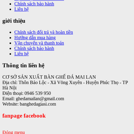
Chính sách bảo hành
Liên hệ
giới thiệu
Chính sách đổi trả và hoàn tiền
Hướng dẫn mua hàng
Vận chuyển và thanh toán
Chính sách bảo hành
Liên hệ
Thông tin liên hệ
CƠ SỞ SẢN XUẤT BÀN GHẾ ĐÁ MAI LAN
Địa chỉ: Thôn Bảo Lộc - Xã Võng Xuyên - Huyện Phúc Thọ - TP
Hà Nội
Điện thoại: 0946 539 950
Email: ghedamailan@gmail.com
Website: banghedagiasi.com
fanpage facebook
Đóng menu