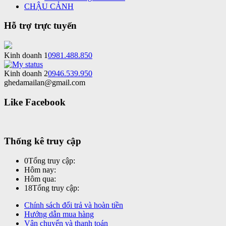
CHẬU CẢNH
Hỗ trợ trực tuyến
Kinh doanh 1
0981.488.850
Kinh doanh 2
0946.539.950
ghedamailan@gmail.com
Like Facebook
Thống kê truy cập
0
Tổng truy cập:
Hôm nay:
Hôm qua:
18
Tổng truy cập:
Chính sách đổi trả và hoàn tiền
Hướng dẫn mua hàng
Vận chuyển và thanh toán