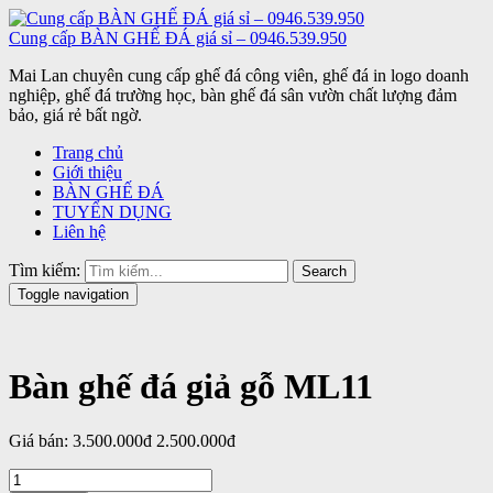
Cung cấp BÀN GHẾ ĐÁ giá sỉ – 0946.539.950
Mai Lan chuyên cung cấp ghế đá công viên, ghế đá in logo doanh
nghiệp, ghế đá trường học, bàn ghế đá sân vườn chất lượng đảm
bảo, giá rẻ bất ngờ.
Trang chủ
Giới thiệu
BÀN GHẾ ĐÁ
TUYỂN DỤNG
Liên hệ
Tìm kiếm:
Search
Toggle navigation
Bàn ghế đá giả gỗ ML11
Giá bán:
3.500.000đ
2.500.000đ