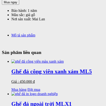
Mua ngay
Bảo hành:
1 năm
Màu sắc:
giả gỗ
Nơi sản xuất:
Mai Lan
Mô tả sản phẩm
Sản phẩm liên quan
Ghế đá công viên xanh xám ML5
Giá : 450.000 đ
Mua hàng
Đặt mua
Ghế đá ngoài trời MLX1