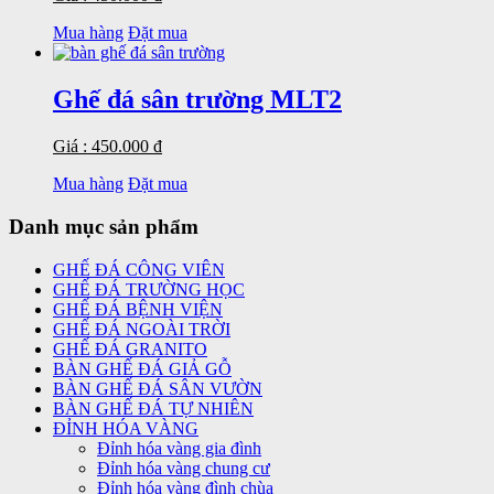
Mua hàng
Đặt mua
Ghế đá sân trường MLT2
Giá : 450.000 đ
Mua hàng
Đặt mua
Danh mục sản phẩm
GHẾ ĐÁ CÔNG VIÊN
GHẾ ĐÁ TRƯỜNG HỌC
GHẾ ĐÁ BỆNH VIỆN
GHẾ ĐÁ NGOÀI TRỜI
GHẾ ĐÁ GRANITO
BÀN GHẾ ĐÁ GIẢ GỖ
BÀN GHẾ ĐÁ SÂN VƯỜN
BÀN GHẾ ĐÁ TỰ NHIÊN
ĐỈNH HÓA VÀNG
Đỉnh hóa vàng gia đình
Đỉnh hóa vàng chung cư
Đỉnh hóa vàng đình chùa