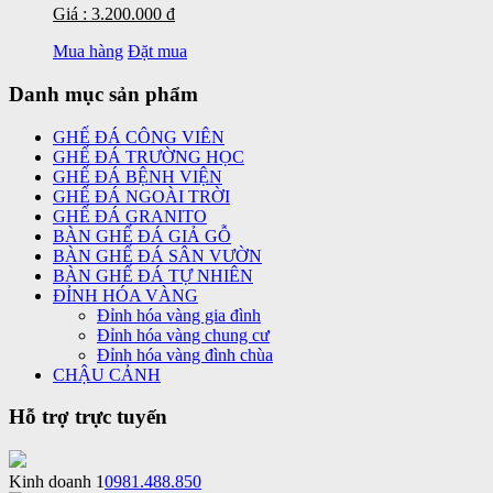
Giá : 3.200.000 đ
Mua hàng
Đặt mua
Danh mục sản phẩm
GHẾ ĐÁ CÔNG VIÊN
GHẾ ĐÁ TRƯỜNG HỌC
GHẾ ĐÁ BỆNH VIỆN
GHẾ ĐÁ NGOÀI TRỜI
GHẾ ĐÁ GRANITO
BÀN GHẾ ĐÁ GIẢ GỖ
BÀN GHẾ ĐÁ SÂN VƯỜN
BÀN GHẾ ĐÁ TỰ NHIÊN
ĐỈNH HÓA VÀNG
Đỉnh hóa vàng gia đình
Đỉnh hóa vàng chung cư
Đỉnh hóa vàng đình chùa
CHẬU CẢNH
Hỗ trợ trực tuyến
Kinh doanh 1
0981.488.850