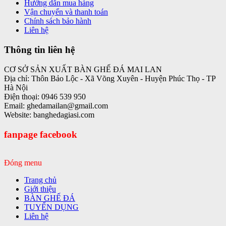
Hướng dẫn mua hàng
Vận chuyển và thanh toán
Chính sách bảo hành
Liên hệ
Thông tin liên hệ
CƠ SỞ SẢN XUẤT BÀN GHẾ ĐÁ MAI LAN
Địa chỉ: Thôn Bảo Lộc - Xã Võng Xuyên - Huyện Phúc Thọ - TP
Hà Nội
Điện thoại: 0946 539 950
Email: ghedamailan@gmail.com
Website: banghedagiasi.com
fanpage facebook
Đóng menu
Trang chủ
Giới thiệu
BÀN GHẾ ĐÁ
TUYỂN DỤNG
Liên hệ