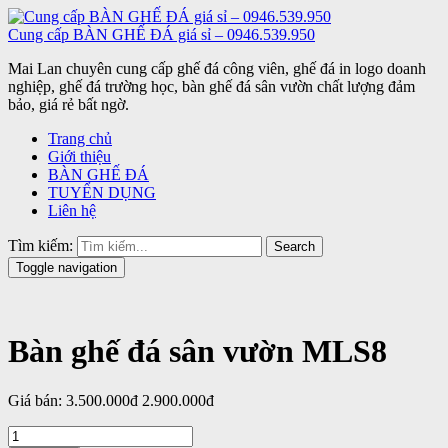
Cung cấp BÀN GHẾ ĐÁ giá sỉ – 0946.539.950
Mai Lan chuyên cung cấp ghế đá công viên, ghế đá in logo doanh
nghiệp, ghế đá trường học, bàn ghế đá sân vườn chất lượng đảm
bảo, giá rẻ bất ngờ.
Trang chủ
Giới thiệu
BÀN GHẾ ĐÁ
TUYỂN DỤNG
Liên hệ
Tìm kiếm:
Search
Toggle navigation
Bàn ghế đá sân vườn MLS8
Giá bán:
3.500.000đ
2.900.000đ