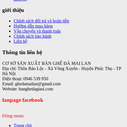
giới thiệu
Chính sách đổi trả và hoàn tiền
Hướng dẫn mua hàng
Vận chuyển và thanh toán
Chính sách bảo hành
Liên hệ
Thông tin liên hệ
CƠ SỞ SẢN XUẤT BÀN GHẾ ĐÁ MAI LAN
Địa chỉ: Thôn Bảo Lộc - Xã Võng Xuyên - Huyện Phúc Thọ - TP
Hà Nội
Điện thoại: 0946 539 950
Email: ghedamailan@gmail.com
Website: banghedagiasi.com
fanpage facebook
Đóng menu
Trang chủ