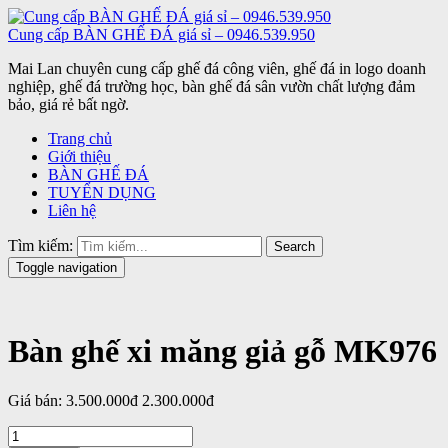
Cung cấp BÀN GHẾ ĐÁ giá sỉ – 0946.539.950
Mai Lan chuyên cung cấp ghế đá công viên, ghế đá in logo doanh
nghiệp, ghế đá trường học, bàn ghế đá sân vườn chất lượng đảm
bảo, giá rẻ bất ngờ.
Trang chủ
Giới thiệu
BÀN GHẾ ĐÁ
TUYỂN DỤNG
Liên hệ
Tìm kiếm:
Search
Toggle navigation
Bàn ghế xi măng giả gỗ MK976
Giá bán:
3.500.000đ
2.300.000đ