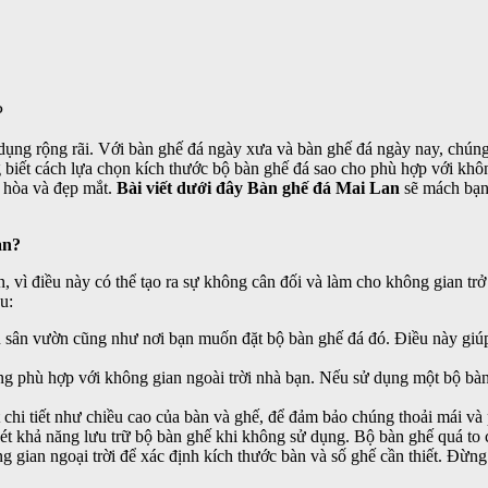
P
dụng rộng rãi. Với bàn ghế đá ngày xưa và bàn ghế đá ngày nay, chúng 
ng biết cách lựa chọn kích thước bộ bàn ghế đá sao cho phù hợp với k
i hòa và đẹp mắt.
Bài viết dưới đây Bàn ghế đá Mai Lan
sẽ mách bạn
ạn?
 vì điều này có thể tạo ra sự không cân đối và làm cho không gian trở
u:
 sân vườn cũng như nơi bạn muốn đặt bộ bàn ghế đá đó. Điều này giúp
ng phù hợp với không gian ngoài trời nhà bạn. Nếu sử dụng một bộ bàn
t chi tiết như chiều cao của bàn và ghế, để đảm bảo chúng thoải mái v
xét khả năng lưu trữ bộ bàn ghế khi không sử dụng. Bộ bàn ghế quá to c
gian ngoại trời để xác định kích thước bàn và số ghế cần thiết. Đừn