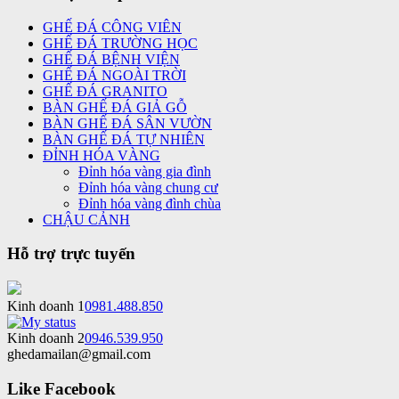
GHẾ ĐÁ CÔNG VIÊN
GHẾ ĐÁ TRƯỜNG HỌC
GHẾ ĐÁ BỆNH VIỆN
GHẾ ĐÁ NGOÀI TRỜI
GHẾ ĐÁ GRANITO
BÀN GHẾ ĐÁ GIẢ GỖ
BÀN GHẾ ĐÁ SÂN VƯỜN
BÀN GHẾ ĐÁ TỰ NHIÊN
ĐỈNH HÓA VÀNG
Đỉnh hóa vàng gia đình
Đỉnh hóa vàng chung cư
Đỉnh hóa vàng đình chùa
CHẬU CẢNH
Hỗ trợ trực tuyến
Kinh doanh 1
0981.488.850
Kinh doanh 2
0946.539.950
ghedamailan@gmail.com
Like Facebook