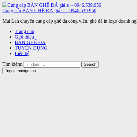
Cung cấp BÀN GHẾ ĐÁ giá sỉ – 0946.539.950
Mai Lan chuyên cung cấp ghế đá công viên, ghế đá in logo doanh ngh
Trang chủ
Giới thiệu
BÀN GHẾ ĐÁ
TUYỂN DỤNG
Liên hệ
Tìm kiếm:
Search
Toggle navigation