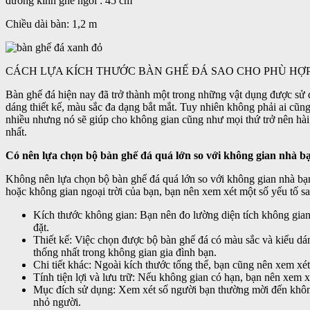
đường kính ghế ngồi : 45 cm
Chiều dài bàn: 1,2 m
CÁCH LỰA KÍCH THƯỚC BÀN GHẾ ĐÁ SAO CHO PHÙ HỢ
Bàn ghế đá hiện nay đã trở thành một trong những vật dụng được sử 
dáng thiết kế, màu sắc đa dạng bắt mắt. Tuy nhiên không phải ai cũ
nhiều nhưng nó sẽ giúp cho không gian cũng như mọi thứ trở nên hà
nhất.
Có nên lựa chọn bộ bàn ghế đá quá lớn so với không gian nhà b
Không nên lựa chọn bộ bàn ghế đá quá lớn so với không gian nhà bạn,
hoặc không gian ngoại trời của bạn, bạn nên xem xét một số yếu tố sa
Kích thước không gian: Bạn nên đo lường diện tích không gian
đặt.
Thiết kế: Việc chọn được bộ bàn ghế đá có màu sắc và kiểu dá
thống nhất trong không gian gia đình bạn.
Chi tiết khác: Ngoài kích thước tổng thể, bạn cũng nên xem xé
Tính tiện lợi và lưu trữ: Nếu không gian có hạn, bạn nên xem 
Mục đích sử dụng: Xem xét số người bạn thường mời đến không 
nhỏ người.