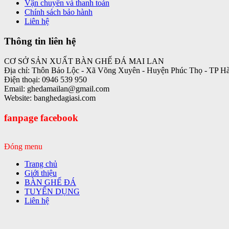
Vận chuyển và thanh toán
Chính sách bảo hành
Liên hệ
Thông tin liên hệ
CƠ SỞ SẢN XUẤT BÀN GHẾ ĐÁ MAI LAN
Địa chỉ: Thôn Bảo Lộc - Xã Võng Xuyên - Huyện Phúc Thọ - TP H
Điện thoại: 0946 539 950
Email: ghedamailan@gmail.com
Website: banghedagiasi.com
fanpage facebook
Đóng menu
Trang chủ
Giới thiệu
BÀN GHẾ ĐÁ
TUYỂN DỤNG
Liên hệ