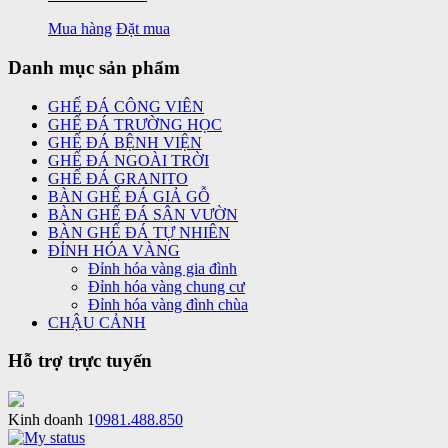
Mua hàng
Đặt mua
Danh mục sản phẩm
GHẾ ĐÁ CÔNG VIÊN
GHẾ ĐÁ TRƯỜNG HỌC
GHẾ ĐÁ BỆNH VIỆN
GHẾ ĐÁ NGOÀI TRỜI
GHẾ ĐÁ GRANITO
BÀN GHẾ ĐÁ GIẢ GỖ
BÀN GHẾ ĐÁ SÂN VƯỜN
BÀN GHẾ ĐÁ TỰ NHIÊN
ĐỈNH HÓA VÀNG
Đỉnh hóa vàng gia đình
Đỉnh hóa vàng chung cư
Đỉnh hóa vàng đình chùa
CHẬU CẢNH
Hỗ trợ trực tuyến
Kinh doanh 1
0981.488.850