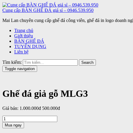
Cung cấp BÀN GHẾ ĐÁ giá sỉ – 0946.539.950
Mai Lan chuyên cung cấp ghế đá công viên, ghế đá in logo doanh ngh
Trang chủ
Giới thiệu
BÀN GHẾ ĐÁ
TUYỂN DỤNG
Liên hệ
Tìm kiếm:
Search
Toggle navigation
Ghế đá giả gỗ MLG3
Giá bán:
1.000.000đ
500.000đ
Mua ngay