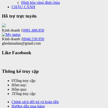
Đỉnh hóa vàng đình chùa
CHẬU CẢNH
Hỗ trợ trực tuyến
Kinh doanh 1
0981.488.850
Kinh doanh 2
0946.539.950
ghedamailan@gmail.com
Like Facebook
Thống kê truy cập
0
Tổng truy cập:
Hôm nay:
Hôm qua:
3
Tổng truy cập:
Chính sách đổi trả và hoàn tiền
Hướng dẫn mua hàng