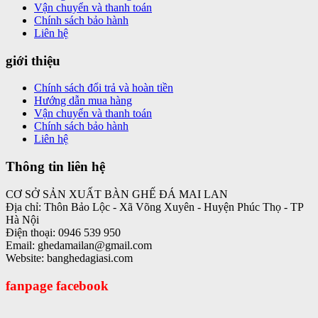
Vận chuyển và thanh toán
Chính sách bảo hành
Liên hệ
giới thiệu
Chính sách đổi trả và hoàn tiền
Hướng dẫn mua hàng
Vận chuyển và thanh toán
Chính sách bảo hành
Liên hệ
Thông tin liên hệ
CƠ SỞ SẢN XUẤT BÀN GHẾ ĐÁ MAI LAN
Địa chỉ: Thôn Bảo Lộc - Xã Võng Xuyên - Huyện Phúc Thọ - TP
Hà Nội
Điện thoại: 0946 539 950
Email: ghedamailan@gmail.com
Website: banghedagiasi.com
fanpage facebook