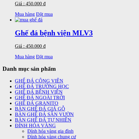
Giá : 450.000 đ
Mua hàng
Đặt mua
Ghế đá bệnh viện MLV3
Giá : 450.000 đ
Mua hàng
Đặt mua
Danh mục sản phẩm
GHẾ ĐÁ CÔNG VIÊN
GHẾ ĐÁ TRƯỜNG HỌC
GHẾ ĐÁ BỆNH VIỆN
GHẾ ĐÁ NGOÀI TRỜI
GHẾ ĐÁ GRANITO
BÀN GHẾ ĐÁ GIẢ GỖ
BÀN GHẾ ĐÁ SÂN VƯỜN
BÀN GHẾ ĐÁ TỰ NHIÊN
ĐỈNH HÓA VÀNG
Đỉnh hóa vàng gia đình
Đỉnh hóa vàng chung cư