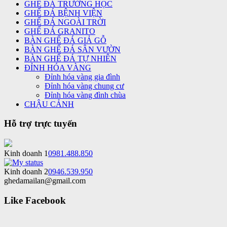
GHẾ ĐÁ TRƯỜNG HỌC
GHẾ ĐÁ BỆNH VIỆN
GHẾ ĐÁ NGOÀI TRỜI
GHẾ ĐÁ GRANITO
BÀN GHẾ ĐÁ GIẢ GỖ
BÀN GHẾ ĐÁ SÂN VƯỜN
BÀN GHẾ ĐÁ TỰ NHIÊN
ĐỈNH HÓA VÀNG
Đỉnh hóa vàng gia đình
Đỉnh hóa vàng chung cư
Đỉnh hóa vàng đình chùa
CHẬU CẢNH
Hỗ trợ trực tuyến
Kinh doanh 1
0981.488.850
Kinh doanh 2
0946.539.950
ghedamailan@gmail.com
Like Facebook