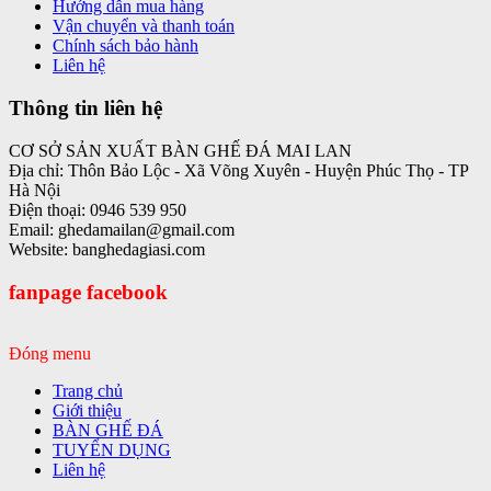
Hướng dẫn mua hàng
Vận chuyển và thanh toán
Chính sách bảo hành
Liên hệ
Thông tin liên hệ
CƠ SỞ SẢN XUẤT BÀN GHẾ ĐÁ MAI LAN
Địa chỉ: Thôn Bảo Lộc - Xã Võng Xuyên - Huyện Phúc Thọ - TP
Hà Nội
Điện thoại: 0946 539 950
Email: ghedamailan@gmail.com
Website: banghedagiasi.com
fanpage facebook
Đóng menu
Trang chủ
Giới thiệu
BÀN GHẾ ĐÁ
TUYỂN DỤNG
Liên hệ