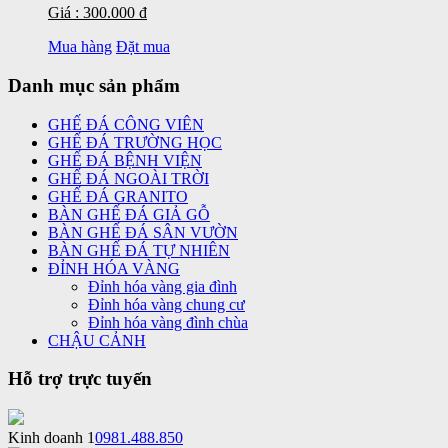
Giá : 300.000 đ
Mua hàng
Đặt mua
Danh mục sản phẩm
GHẾ ĐÁ CÔNG VIÊN
GHẾ ĐÁ TRƯỜNG HỌC
GHẾ ĐÁ BỆNH VIỆN
GHẾ ĐÁ NGOÀI TRỜI
GHẾ ĐÁ GRANITO
BÀN GHẾ ĐÁ GIẢ GỖ
BÀN GHẾ ĐÁ SÂN VƯỜN
BÀN GHẾ ĐÁ TỰ NHIÊN
ĐỈNH HÓA VÀNG
Đỉnh hóa vàng gia đình
Đỉnh hóa vàng chung cư
Đỉnh hóa vàng đình chùa
CHẬU CẢNH
Hỗ trợ trực tuyến
Kinh doanh 1
0981.488.850