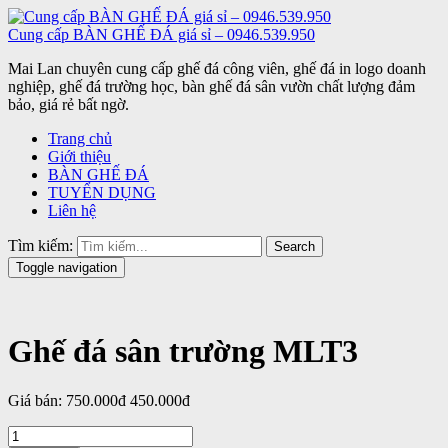
Cung cấp BÀN GHẾ ĐÁ giá sỉ – 0946.539.950
Mai Lan chuyên cung cấp ghế đá công viên, ghế đá in logo doanh
nghiệp, ghế đá trường học, bàn ghế đá sân vườn chất lượng đảm
bảo, giá rẻ bất ngờ.
Trang chủ
Giới thiệu
BÀN GHẾ ĐÁ
TUYỂN DỤNG
Liên hệ
Tìm kiếm:
Search
Toggle navigation
Ghế đá sân trường MLT3
Giá bán:
750.000đ
450.000đ