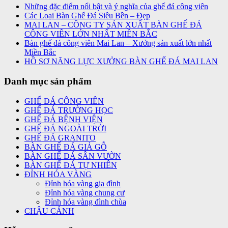
Những đặc điểm nổi bật và ý nghĩa của ghế đá công viên
Các Loại Bàn Ghế Đá Siêu Bền – Đẹp
MAI LAN – CÔNG TY SẢN XUẤT BÀN GHẾ ĐÁ
CÔNG VIÊN LỚN NHẤT MIỀN BẮC
Bàn ghế đá công viên Mai Lan – Xưởng sản xuất lớn nhất
Miền Bắc
HỒ SƠ NĂNG LỰC XƯỞNG BÀN GHẾ ĐÁ MAI LAN
Danh mục sản phẩm
GHẾ ĐÁ CÔNG VIÊN
GHẾ ĐÁ TRƯỜNG HỌC
GHẾ ĐÁ BỆNH VIỆN
GHẾ ĐÁ NGOÀI TRỜI
GHẾ ĐÁ GRANITO
BÀN GHẾ ĐÁ GIẢ GỖ
BÀN GHẾ ĐÁ SÂN VƯỜN
BÀN GHẾ ĐÁ TỰ NHIÊN
ĐỈNH HÓA VÀNG
Đỉnh hóa vàng gia đình
Đỉnh hóa vàng chung cư
Đỉnh hóa vàng đình chùa
CHẬU CẢNH