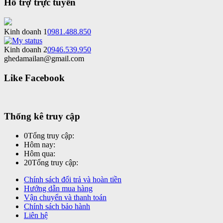
Hỗ trợ trực tuyến
Kinh doanh 1
0981.488.850
Kinh doanh 2
0946.539.950
ghedamailan@gmail.com
Like Facebook
Thống kê truy cập
0
Tổng truy cập:
Hôm nay:
Hôm qua:
20
Tổng truy cập:
Chính sách đổi trả và hoàn tiền
Hướng dẫn mua hàng
Vận chuyển và thanh toán
Chính sách bảo hành
Liên hệ