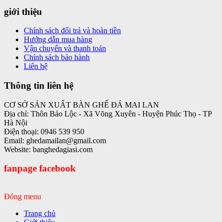
giới thiệu
Chính sách đổi trả và hoàn tiền
Hướng dẫn mua hàng
Vận chuyển và thanh toán
Chính sách bảo hành
Liên hệ
Thông tin liên hệ
CƠ SỞ SẢN XUẤT BÀN GHẾ ĐÁ MAI LAN
Địa chỉ: Thôn Bảo Lộc - Xã Võng Xuyên - Huyện Phúc Thọ - TP
Hà Nội
Điện thoại: 0946 539 950
Email: ghedamailan@gmail.com
Website: banghedagiasi.com
fanpage facebook
Đóng menu
Trang chủ