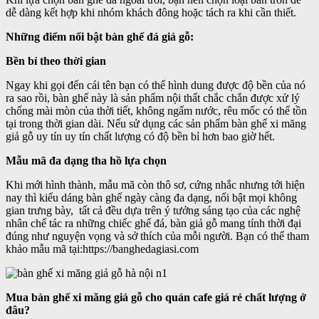
dễ dàng kết hợp khi nhóm khách đông hoặc tách ra khi cần thiết.
Những điểm nổi bật bàn ghế đá giả gỗ:
Bền bỉ theo thời gian
Ngay khi gọi đến cái tên bạn có thể hình dung được độ bền của nó
ra sao rồi, bàn ghế này là sản phẩm nội thất chắc chắn được xử lý
chống mài mòn của thời tiết, không ngấm nước, rêu mốc có thể tồn
tại trong thời gian dài. Nếu sử dụng các sản phẩm bàn ghế xi măng
giả gỗ uy tín uy tín chất lượng có độ bền bỉ hơn bao giờ hết.
Mẫu mã đa dạng tha hồ lựa chọn
Khi mới hình thành, mẫu mã còn thô sơ, cứng nhắc nhưng tới hiện
nay thì kiểu dáng bàn ghế ngày càng đa dạng, nổi bật mọi không
gian trưng bày, tất cả đều dựa trên ý tưởng sáng tạo của các nghệ
nhân chế tác ra những chiếc ghế đá, bàn giả gỗ mang tính thời đại
đúng như nguyện vọng và sở thích của mỗi người. Bạn có thể tham
khảo mẫu mã tại:https://banghedagiasi.com
Mua bàn ghế xi măng giả gỗ cho quán cafe giá rẻ chất lượng ở
đâu?