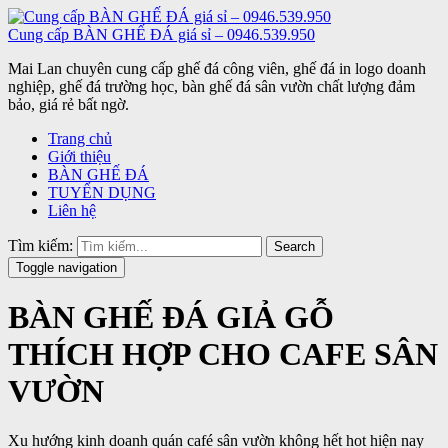
Cung cấp BÀN GHẾ ĐÁ giá sỉ – 0946.539.950
Mai Lan chuyên cung cấp ghế đá công viên, ghế đá in logo doanh
nghiệp, ghế đá trường học, bàn ghế đá sân vườn chất lượng đảm
bảo, giá rẻ bất ngờ.
Trang chủ
Giới thiệu
BÀN GHẾ ĐÁ
TUYỂN DỤNG
Liên hệ
Tìm kiếm:
Search
Toggle navigation
BÀN GHẾ ĐÁ GIẢ GỖ
THÍCH HỢP CHO CAFE SÂN
VƯỜN
Xu hướng kinh doanh quán café sân vườn không hết hot hiện nay