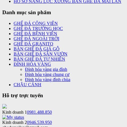
HỒ SƠ NĂNG LỰC XƯỞNG BÀN GHẾ ĐÁ MAI LAN
Danh mục sản phẩm
GHẾ ĐÁ CÔNG VIÊN
GHẾ ĐÁ TRƯỜNG HỌC
GHẾ ĐÁ BỆNH VIỆN
GHẾ ĐÁ NGOÀI TRỜI
GHẾ ĐÁ GRANITO
BÀN GHẾ ĐÁ GIẢ GỖ
BÀN GHẾ ĐÁ SÂN VƯỜN
BÀN GHẾ ĐÁ TỰ NHIÊN
ĐỈNH HÓA VÀNG
Đỉnh hóa vàng gia đình
Đỉnh hóa vàng chung cư
Đỉnh hóa vàng đình chùa
CHẬU CẢNH
Hỗ trợ trực tuyến
Kinh doanh 1
0981.488.850
Kinh doanh 2
0946.539.950