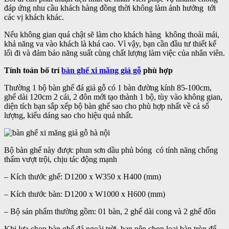
đáp ứng nhu cầu khách hàng đồng thời không làm ảnh hưởng tới
các vị khách khác.
Nếu không gian quá chật sẽ làm cho khách hàng không thoải mái,
khả năng va vào khách là khá cao. Vì vậy, bạn cần đầu tư thiết kế
lối đi và đảm bảo năng suất cùng chất lượng làm việc của nhân viên.
Tính toán bố trí
bàn ghế xi măng giả gỗ
phù hợp
Thường 1 bộ bàn ghế đá giả gỗ có 1 bàn đường kính 85-100cm,
ghế dài 120cm 2 cái, 2 đôn mới tạo thành 1 bộ, tùy vào không gian,
diện tích bạn sắp xếp bộ bàn ghế sao cho phù hợp nhất về cả số
lượng, kiểu dáng sao cho hiệu quả nhất.
Bộ bàn ghế này được phun sơn dầu phủ bóng có tính năng chống
thấm vượt trội, chịu tác động mạnh
– Kích thước ghế: D1200 x W350 x H400 (mm)
– Kích thước bàn: D1200 x W1000 x H600 (mm)
– Bộ sản phẩm thường gồm: 01 bàn, 2 ghế dài cong và 2 ghế đôn
Khi lựa chọn bàn ghế đá ngoài trời, bạn nên chọn loại bàn tròn để