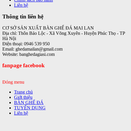
Liên hệ
Thông tin liên hệ
CƠ SỞ SẢN XUẤT BÀN GHẾ ĐÁ MAI LAN
Địa chỉ: Thôn Bảo Lộc - Xã Võng Xuyên - Huyện Phúc Thọ - TP
Hà Nội
Điện thoại: 0946 539 950
Email: ghedamailan@gmail.com
Website: banghedagiasi.com
fanpage facebook
Đóng menu
Trang chủ
Giới thiệu
BÀN GHẾ ĐÁ
TUYỂN DỤNG
Liên hệ