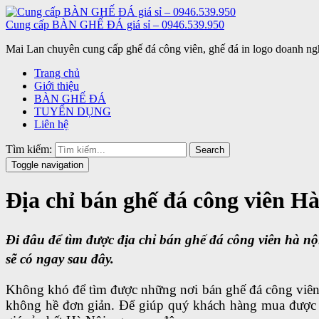
Cung cấp BÀN GHẾ ĐÁ giá sỉ – 0946.539.950
Mai Lan chuyên cung cấp ghế đá công viên, ghế đá in logo doanh ngh
Trang chủ
Giới thiệu
BÀN GHẾ ĐÁ
TUYỂN DỤNG
Liên hệ
Tìm kiếm:
Search
Toggle navigation
Địa chỉ bán ghế đá công viên Hà
Đi đâu để tìm được địa chỉ bán
ghế đá công viên hà nộ
sẽ có ngay sau đây.
Không khó để tìm được những nơi bán ghế đá công viên
không hề đơn giản. Để giúp quý khách hàng mua được gh