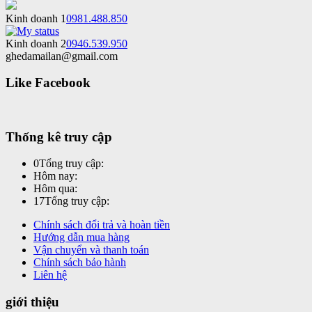
Kinh doanh 1
0981.488.850
Kinh doanh 2
0946.539.950
ghedamailan@gmail.com
Like Facebook
Thống kê truy cập
0
Tổng truy cập:
Hôm nay:
Hôm qua:
17
Tổng truy cập:
Chính sách đổi trả và hoàn tiền
Hướng dẫn mua hàng
Vận chuyển và thanh toán
Chính sách bảo hành
Liên hệ
giới thiệu