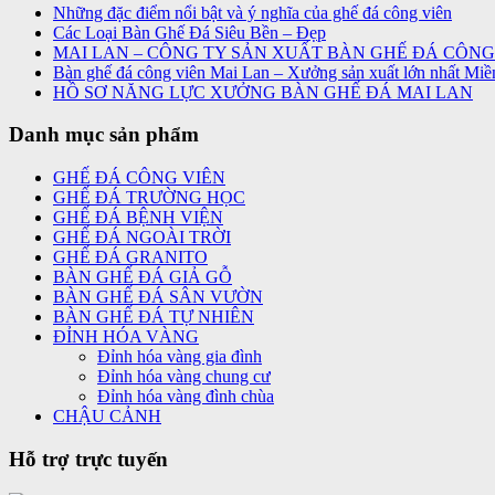
Những đặc điểm nổi bật và ý nghĩa của ghế đá công viên
Các Loại Bàn Ghế Đá Siêu Bền – Đẹp
MAI LAN – CÔNG TY SẢN XUẤT BÀN GHẾ ĐÁ CÔNG
Bàn ghế đá công viên Mai Lan – Xưởng sản xuất lớn nhất Miề
HỒ SƠ NĂNG LỰC XƯỞNG BÀN GHẾ ĐÁ MAI LAN
Danh mục sản phẩm
GHẾ ĐÁ CÔNG VIÊN
GHẾ ĐÁ TRƯỜNG HỌC
GHẾ ĐÁ BỆNH VIỆN
GHẾ ĐÁ NGOÀI TRỜI
GHẾ ĐÁ GRANITO
BÀN GHẾ ĐÁ GIẢ GỖ
BÀN GHẾ ĐÁ SÂN VƯỜN
BÀN GHẾ ĐÁ TỰ NHIÊN
ĐỈNH HÓA VÀNG
Đỉnh hóa vàng gia đình
Đỉnh hóa vàng chung cư
Đỉnh hóa vàng đình chùa
CHẬU CẢNH
Hỗ trợ trực tuyến