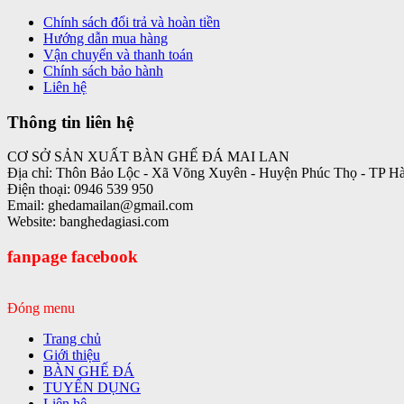
Chính sách đổi trả và hoàn tiền
Hướng dẫn mua hàng
Vận chuyển và thanh toán
Chính sách bảo hành
Liên hệ
Thông tin liên hệ
CƠ SỞ SẢN XUẤT BÀN GHẾ ĐÁ MAI LAN
Địa chỉ: Thôn Bảo Lộc - Xã Võng Xuyên - Huyện Phúc Thọ - TP H
Điện thoại: 0946 539 950
Email: ghedamailan@gmail.com
Website: banghedagiasi.com
fanpage facebook
Đóng menu
Trang chủ
Giới thiệu
BÀN GHẾ ĐÁ
TUYỂN DỤNG
Liên hệ