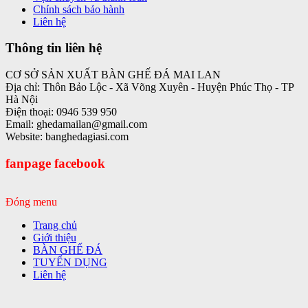
Chính sách bảo hành
Liên hệ
Thông tin liên hệ
CƠ SỞ SẢN XUẤT BÀN GHẾ ĐÁ MAI LAN
Địa chỉ: Thôn Bảo Lộc - Xã Võng Xuyên - Huyện Phúc Thọ - TP
Hà Nội
Điện thoại: 0946 539 950
Email: ghedamailan@gmail.com
Website: banghedagiasi.com
fanpage facebook
Đóng menu
Trang chủ
Giới thiệu
BÀN GHẾ ĐÁ
TUYỂN DỤNG
Liên hệ