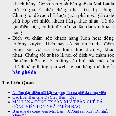
khách hàng. Cơ sở sản xuất bàn ghế đá Mai Lanlà
nơi có giá cả phải chăng nhất trên thị trường.
Chúng tôi đề cao chất lượng sản phẩm và giá cả để
phù hợp với nhiều khách hàng khác nhau. Từ đó
tạo điều kiện, cơ hội để hơp tác lâu dài với khách
hàng.
Dịch vụ chăm sóc khách hàng luôn hoạt động
thường xuyên. Hiện nay có rất nhiều địa điểm
buôn bán với các loại hình thức dịch vụ khác
nhau. Chúng tôi tự hào là nơi có dịch vụ chăm sóc
tận tâm, luôn trả lời những câu hỏi thắc mắc của
khách hàng thông qua website bán hàng trực tuyến
bàn ghế đá
.
Tin Liên Quan
Những đặc điểm nổi bật và ý nghĩa của ghế đá công viên
Các Loại Bàn Ghế Đá Siêu Bền – Đẹp
MAI LAN – CÔNG TY SẢN XUẤT BÀN GHẾ ĐÁ
CÔNG VIÊN LỚN NHẤT MIỀN BẮC
Bàn ghế đá công viên Mai Lan – Xưởng sản xuất lớn nhất
Miền Bắc