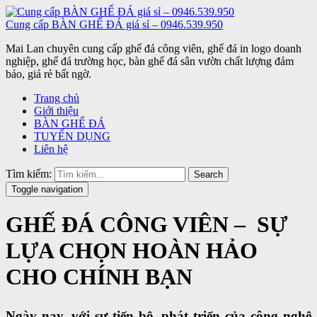
Cung cấp BÀN GHẾ ĐÁ giá sỉ – 0946.539.950
Mai Lan chuyên cung cấp ghế đá công viên, ghế đá in logo doanh
nghiệp, ghế đá trường học, bàn ghế đá sân vườn chất lượng đảm
bảo, giá rẻ bất ngờ.
Trang chủ
Giới thiệu
BÀN GHẾ ĐÁ
TUYỂN DỤNG
Liên hệ
Tìm kiếm:
Search
Toggle navigation
GHẾ ĐÁ CÔNG VIÊN – SỰ
LỰA CHỌN HOÀN HẢO
CHO CHÍNH BẠN
Ngày nay, với sự tiến bộ, phát triển của công nghệ