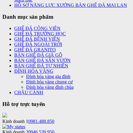
HỒ SƠ NĂNG LỰC XƯỞNG BÀN GHẾ ĐÁ MAI LAN
Danh mục sản phẩm
GHẾ ĐÁ CÔNG VIÊN
GHẾ ĐÁ TRƯỜNG HỌC
GHẾ ĐÁ BỆNH VIỆN
GHẾ ĐÁ NGOÀI TRỜI
GHẾ ĐÁ GRANITO
BÀN GHẾ ĐÁ GIẢ GỖ
BÀN GHẾ ĐÁ SÂN VƯỜN
BÀN GHẾ ĐÁ TỰ NHIÊN
ĐỈNH HÓA VÀNG
Đỉnh hóa vàng gia đình
Đỉnh hóa vàng chung cư
Đỉnh hóa vàng đình chùa
CHẬU CẢNH
Hỗ trợ trực tuyến
Kinh doanh 1
0981.488.850
Kinh doanh 2
0946.539.950