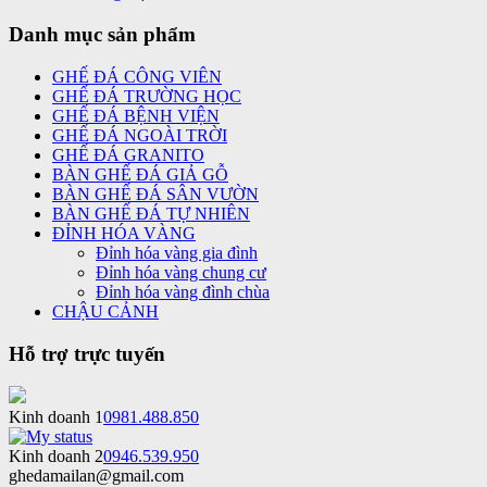
Danh mục sản phẩm
GHẾ ĐÁ CÔNG VIÊN
GHẾ ĐÁ TRƯỜNG HỌC
GHẾ ĐÁ BỆNH VIỆN
GHẾ ĐÁ NGOÀI TRỜI
GHẾ ĐÁ GRANITO
BÀN GHẾ ĐÁ GIẢ GỖ
BÀN GHẾ ĐÁ SÂN VƯỜN
BÀN GHẾ ĐÁ TỰ NHIÊN
ĐỈNH HÓA VÀNG
Đỉnh hóa vàng gia đình
Đỉnh hóa vàng chung cư
Đỉnh hóa vàng đình chùa
CHẬU CẢNH
Hỗ trợ trực tuyến
Kinh doanh 1
0981.488.850
Kinh doanh 2
0946.539.950
ghedamailan@gmail.com