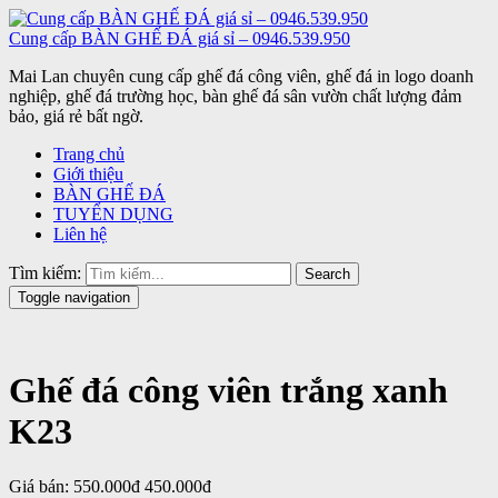
Cung cấp BÀN GHẾ ĐÁ giá sỉ – 0946.539.950
Mai Lan chuyên cung cấp ghế đá công viên, ghế đá in logo doanh
nghiệp, ghế đá trường học, bàn ghế đá sân vườn chất lượng đảm
bảo, giá rẻ bất ngờ.
Trang chủ
Giới thiệu
BÀN GHẾ ĐÁ
TUYỂN DỤNG
Liên hệ
Tìm kiếm:
Search
Toggle navigation
Ghế đá công viên trắng xanh
K23
Giá bán:
550.000đ
450.000đ