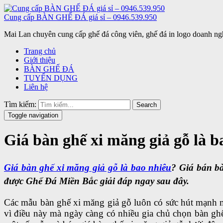
Cung cấp BÀN GHẾ ĐÁ giá sỉ – 0946.539.950
Mai Lan chuyên cung cấp ghế đá công viên, ghế đá in logo doanh ngh
Trang chủ
Giới thiệu
BÀN GHẾ ĐÁ
TUYỂN DỤNG
Liên hệ
Tìm kiếm:
Search
Toggle navigation
Giá bàn ghế xi măng giả gỗ là 
Giá bàn ghế xi măng giả gỗ là bao nhiêu
? Giá bán bà
được Ghế Đá Miền Bắc giải đáp ngay sau đây.
Các mẫu bàn ghế xi măng giả gỗ luôn có sức hút mạnh 
vì điều này mà ngày càng có nhiều gia chủ chọn bàn gh