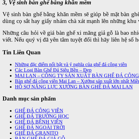
3, Vệ sinh bàn ghế bằng khăn mềm
Vệ sinh bàn ghế bằng khăn mềm sẽ giúp bề mặt bàn ghế
dùng cọ sắt hay giấy nhám chà xát mạnh lên những khu
Những câu hỏi về giá bàn ghế xi măng giả gỗ là bao nh
viết. Nếu quý vị đã yên tâm tuyệt đối thì hãy liên hệ số 
Tin Liên Quan
Những đặc điểm nổi bật và ý nghĩa của ghế đá công viên
Các Loại Bàn Ghế Đá Siêu Bền – Đẹp
MAI LAN – CÔNG TY SẢN XUẤT BÀN GHẾ ĐÁ CÔNG
Bàn ghế đá công viên Mai Lan – Xưởng sản xuất lớn nhất Miề
HỒ SƠ NĂNG LỰC XƯỞNG BÀN GHẾ ĐÁ MAI LAN
Danh mục sản phẩm
GHẾ ĐÁ CÔNG VIÊN
GHẾ ĐÁ TRƯỜNG HỌC
GHẾ ĐÁ BỆNH VIỆN
GHẾ ĐÁ NGOÀI TRỜI
GHẾ ĐÁ GRANITO
BÀN GHẾ ĐÁ GIẢ GỖ