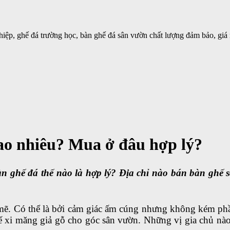
iệp, ghế đá trường học, bàn ghế đá sân vườn chất lượng đảm bảo, giá 
bao nhiêu? Mua ở đâu hợp lý?
n ghế đá thế nào là hợp lý? Địa chỉ nào bán bàn ghế 
mẽ. Có thể là bởi cảm giác ấm cúng nhưng không kém phầ
ế xi măng giả gỗ cho góc sân vườn. Những vị gia chủ nà