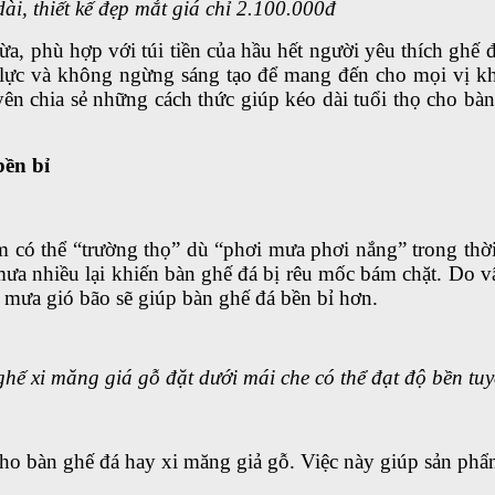
i, thiết kế đẹp mắt giá chỉ 2.100.000đ
vừa, phù hợp với túi tiền của hầu hết người yêu thích g
 lực và không ngừng sáng tạo để mang đến cho mọi vị kh
 chia sẻ những cách thức giúp kéo dài tuổi thọ cho bàn 
bền bỉ
m có thể “trường thọ” dù “phơi mưa phơi nắng” trong thời
 nhiều lại khiến bàn ghế đá bị rêu mốc bám chặt. Do vậ
 mưa gió bão sẽ giúp bàn ghế đá bền bỉ hơn.
hế xi măng giá gỗ đặt dưới mái che có thể đạt độ bền tuy
 cho bàn ghế đá hay xi măng giả gỗ. Việc này giúp sản ph