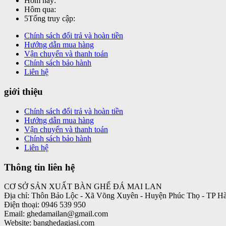
Hôm nay:
Hôm qua:
5
Tổng truy cập:
Chính sách đổi trả và hoàn tiền
Hướng dẫn mua hàng
Vận chuyển và thanh toán
Chính sách bảo hành
Liên hệ
giới thiệu
Chính sách đổi trả và hoàn tiền
Hướng dẫn mua hàng
Vận chuyển và thanh toán
Chính sách bảo hành
Liên hệ
Thông tin liên hệ
CƠ SỞ SẢN XUẤT BÀN GHẾ ĐÁ MAI LAN
Địa chỉ: Thôn Bảo Lộc - Xã Võng Xuyên - Huyện Phúc Thọ - TP H
Điện thoại: 0946 539 950
Email: ghedamailan@gmail.com
Website: banghedagiasi.com