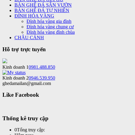
BÀN GHẾ ĐÁ SÂN VƯỜN
BÀN GHẾ ĐÁ TỰ NHIÊN
ĐỈNH HÓA VÀNG
Đỉnh hóa vàng gia đình
Đỉnh hóa vàng chung cư
Đỉnh hóa vàng đình chùa
CHẬU CẢNH
Hỗ trợ trực tuyến
Kinh doanh 1
0981.488.850
Kinh doanh 2
0946.539.950
ghedamailan@gmail.com
Like Facebook
Thống kê truy cập
0
Tổng truy cập: