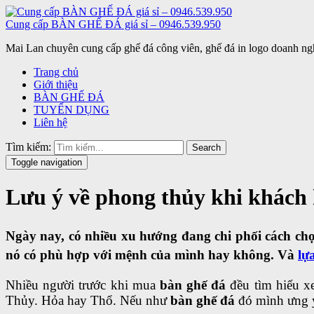
Cung cấp BÀN GHẾ ĐÁ giá sỉ – 0946.539.950
Mai Lan chuyên cung cấp ghế đá công viên, ghế đá in logo doanh ngh
Trang chủ
Giới thiệu
BÀN GHẾ ĐÁ
TUYỂN DỤNG
Liên hệ
Tìm kiếm:
Search
Toggle navigation
Lưu ý về phong thủy khi khách 
Ngày nay, có nhiều xu hướng đang chi phối cách chọ
nó có phù hợp với mệnh của mình hay không.
Và
lự
Nhiều người trước khi mua
bàn ghế đá
đều tìm hiểu x
Thủy. Hỏa hay Thổ. Nếu như
bàn ghế đá
đó mình ưng ý