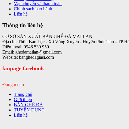
Vận chuyển và thanh toán
Chính sách bảo hành
Liên hệ
Thông tin liên hệ
CƠ SỞ SẢN XUẤT BÀN GHẾ ĐÁ MAI LAN
Địa chỉ: Thôn Bảo Lộc - Xã Võng Xuyên - Huyện Phúc Thọ - TP H
Điện thoại: 0946 539 950
Email: ghedamailan@gmail.com
Website: banghedagiasi.com
fanpage facebook
Đóng menu
Trang chủ
Giới thiệu
BÀN GHẾ ĐÁ
TUYỂN DỤNG
Liên hệ