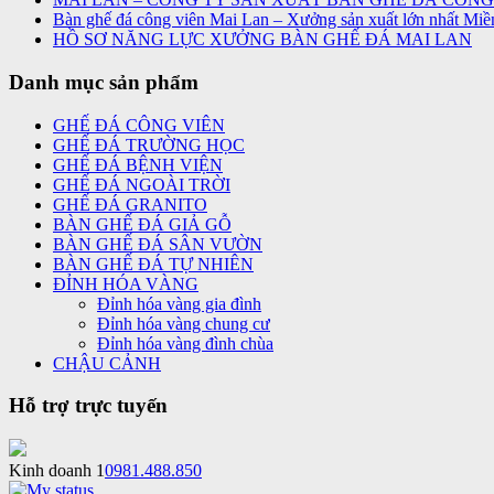
Bàn ghế đá công viên Mai Lan – Xưởng sản xuất lớn nhất Miề
HỒ SƠ NĂNG LỰC XƯỞNG BÀN GHẾ ĐÁ MAI LAN
Danh mục sản phẩm
GHẾ ĐÁ CÔNG VIÊN
GHẾ ĐÁ TRƯỜNG HỌC
GHẾ ĐÁ BỆNH VIỆN
GHẾ ĐÁ NGOÀI TRỜI
GHẾ ĐÁ GRANITO
BÀN GHẾ ĐÁ GIẢ GỖ
BÀN GHẾ ĐÁ SÂN VƯỜN
BÀN GHẾ ĐÁ TỰ NHIÊN
ĐỈNH HÓA VÀNG
Đỉnh hóa vàng gia đình
Đỉnh hóa vàng chung cư
Đỉnh hóa vàng đình chùa
CHẬU CẢNH
Hỗ trợ trực tuyến
Kinh doanh 1
0981.488.850