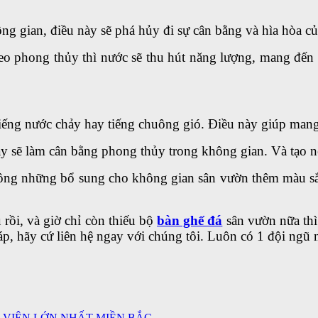
ông gian, điều này sẽ phá hủy đi sự cân bằng và hìa hòa c
heo phong thủy thì nước sẽ thu hút năng lượng, mang đến
ếng nước chảy hay tiếng chuông gió. Điều này giúp mang l
ày sẽ làm cân bằng phong thủy trong không gian. Và tạo 
không những bổ sung cho không gian sân vườn thêm màu 
 rồi, và giờ chỉ còn thiếu bộ
bàn ghế đá
sân vườn nữa th
p, hãy cứ liên hệ ngay với chúng tôi. Luôn có 1 đội ngũ 
 VIÊN LỚN NHẤT MIỀN BẮC