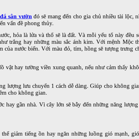
 đá sân vườn
đó sẽ mang đến cho gia chủ nhiều tài lộc, 
đến vấn đề phong thủy.
 nước, hỏa là lửa và thổ sẽ là đất. Và mỗi yếu tố này đề
ư trắng hay những màu sắc ánh kim. Với mệnh Mộc thì 
 của nước biển. Với màu đỏ, tím, hồng sẽ tượng trưng
 vật hay tường viền xung quanh, nếu như cảm thấy không 
g lượng lưu chuyển 1 cách dễ dàng. Giúp cho không gia
thêm cho không gian.
ớc hay gần nhà. Vì cây lớn sẽ bẫy đến những năng lượng 
 thể giảm tiếng ồn hay ngăn những luồng gió mạnh, gió