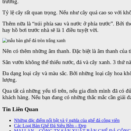
trường.
Tỷ lệ cây rất quan trọng. Nếu như cây quá cao so với kh
Thêm nữa là “núi phía sau và nước ở phía trước”. Bởi t
hay hồ bơi trước nhà sẽ là 1 điều tuyệt vời.
Nên có thêm những âm thanh. Đặc biệt là âm thanh của ti
Sân vườn không thể thiếu nước, đá và cây xanh. 3 thứ n
Đa dạng loại cây và màu sắc. Bởi những loại cây hoa 
lượng.
Qua tất cả những yếu tố trên, nếu gia đình mình đã có đủ
khách hàng. Nếu bạn đang có những thắc mắc cần giải đá
Tin Liên Quan
Những đặc điểm nổi bật và ý nghĩa của ghế đá công viên
Các Loại Bàn Ghế Đá Siêu Bền – Đẹp
MAI LAN – CÔNG TY SẢN XUẤT BÀN GHẾ ĐÁ CÔNG